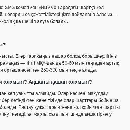
не SMS көмегімен ұйыммен арадағы шартқа қол
ін оларды өз қажеттіліктеріңізге пайдалана аласыз —
-қол ақша шешіп алуға болады.
ды?
анысты. Егер тарихыңыз нашар болса, борышкерлігіңіз
сұрамаңыз — тіпті МҚҰ-дан да 50-60 мың теңгеден артық
н орташа есеппен 250-300 мың теңге алады.
ей аламын? Ақшаны қашан аламын?
тан көп уақытты алмайды. Олар несиені мақұлдау
берілетіндіктен және тізімде олар шарттары бойынша
а болады. Растау құжаттарын және қол қойылған шартты
нут кетеді, ал жарты сағаттың ішінде ақша тіркелу