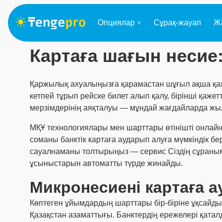
Опциялар
Сұрақ-жауап
Ж
Картаға шағын несие
Қаржылық ахуалыңызға қарамастан шұғыл ақша қаж
кетпей тұрып рейске билет алып қалу, бірінші қажет
мерзімдерінің аяқталуы — мұндай жағдайларда жы
МҚҰ технологиялары мен шарттары өтінішті онлайн 
соманы банктік картаға аударып алуға мүмкіндік бер
сауалнаманы толтырыңыз — сервис Сіздің сұраны
ұсыныстарын автоматты түрде жинайды.
Микронесиені картаға 
Көптеген ұйымдардың шарттары бір-біріне ұқсайды.
Қазақстан азаматтығы. Банктердің ережелері қаталд