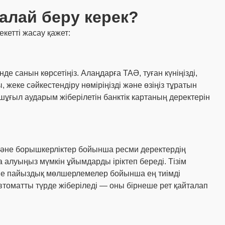
қалай беру керек?
кетті жасау қажет:
де санын көрсетіңіз. Алаңдарға ТАӘ, туған күніңізді,
еке сәйкестендіру нөміріңізді және өзіңіз тұратын
шұғыл аударым жіберілетін банктік картаның деректерін
және борышкерліктер бойынша ресми деректердің
 алуыңыз мүмкін ұйымдарды іріктеп береді. Тізім
және пайыздық мөлшерлемелер бойынша ең тиімді
автоматты түрде жіберіледі — оны бірнеше рет қайталап