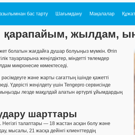
Құжа
азылымнан бас тарту
Шағымдану
Мақалалар
: қарапайым, жылдам, ы
ет болатын жағдайға душар болуыңыз мүмкін. Өтіп
тілік тауарларына жеңілдіктер, міндетті төлемдер
лдам микронесие көмектеседі.
рәсімдеуге және жарты сағаттың ішінде қажетті
еді. Үдерісті жеңілдету үшін Tengepro сервисінде
мыңызды лезде мақұлдай алатын әртүрлі ұйымдардың
аудару шарттары
 Негізгі талаптары — 18 жастан асқан болу және
ау, мысалы, 21 жасқа дейінгі клиенттердің