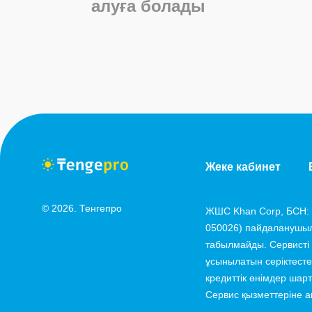
алуға болады
Жеке кабинет
© 2026. Тенгепро
ЖШС Khan Corp, БСН: 2
050026) пайдаланушыл
табылмайды. Сервисті
ұсынылатын серіктест
кредиттік өнімдер шар
Сервис қызметтеріне ақ