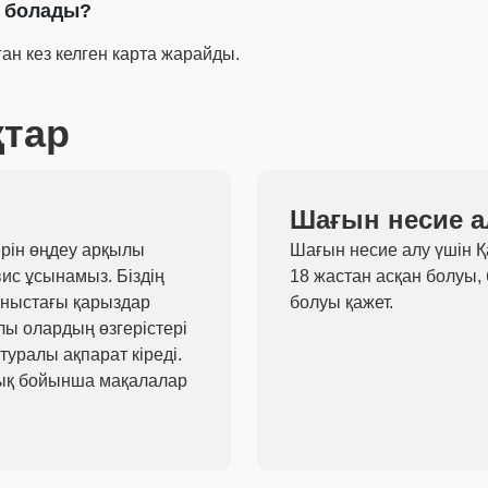
а болады?
н кез келген карта жарайды.
қтар
Шағын несие а
дерін өңдеу арқылы
Шағын несие алу үшін 
ис ұсынамыз. Біздің
18 жастан асқан болуы,
даныстағы қарыздар
болуы қажет.
лы олардың өзгерістері
уралы ақпарат кіреді.
лық бойынша мақалалар