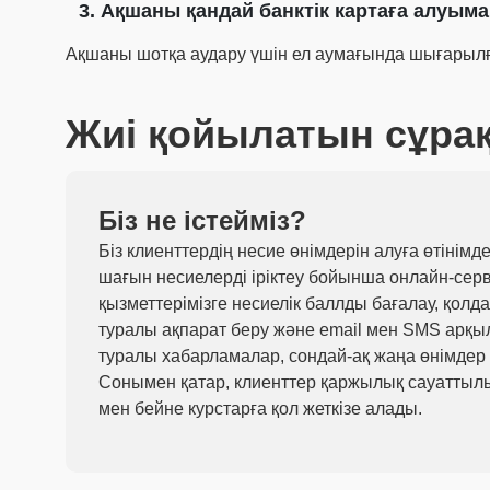
Ақшаны қандай банктік картаға алуым
Ақшаны шотқа аудару үшін ел аумағында шығарылға
Жиі қойылатын сұра
Біз не істейміз?
Біз клиенттердің несие өнімдерін алуға өтінім
шағын несиелерді іріктеу бойынша онлайн-серв
қызметтерімізге несиелік баллды бағалау, қол
туралы ақпарат беру және email мен SMS арқы
туралы хабарламалар, сондай-ақ жаңа өнімдер т
Сонымен қатар, клиенттер қаржылық сауатты
мен бейне курстарға қол жеткізе алады.