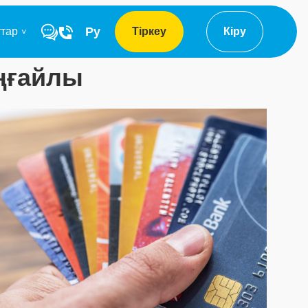
Ру
ттар
Тіркеу
Кіру
ңғайлы