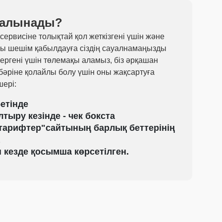
 алынады?
сервисіне толықтай қол жеткізгені үшін және
лы шешім қабылдауға сіздің сауалнамаңызды
бергені үшін төлемақы аламыз, біз әрқашан
 бәріне қолайлы болу үшін оны жақсартуға
ері:
етінде
тыру кезінде - чек бокста
тарифтер"
сайтының барлық беттерінің
н кезде қосымша көрсетілген.