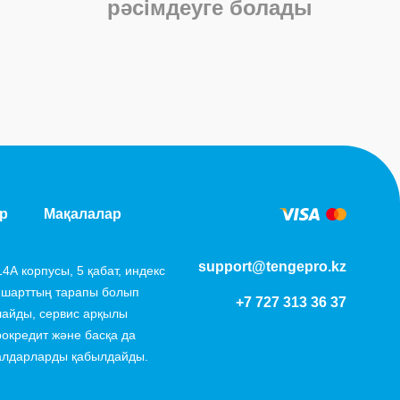
рәсімдеуге болады
р
Мақалалар
support@tengepro.kz
4А корпусы, 5 қабат, индекс
 шарттың тарапы болып
+7 727 313 36 37
лайды, сервис арқылы
окредит және басқа да
салдарларды қабылдайды.