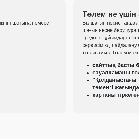
Төлем не үшін
нкінің шотына немесе
Біз шағын несие таңдау 
шағын несие беру тура
кредиттік ұйымдарға жі
сервисімізді пайдалану
тырысамыз. Төлем мөлш
сайттың басты б
сауалнаманы тол
"Қолданыстағы 
төменгі жағында
картаны тіркеге