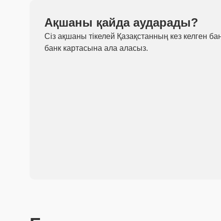
Ақшаны қайда аударады?
Сіз ақшаны тікелей Қазақстанның кез келген ба
банк картасына ала аласыз.