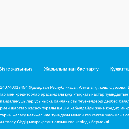
Бізге жазыңыз
Жазылымнан бас тарту
Құжатта
40740017454 (Қазақстан Республикасы, Алматы қ., көш. Әуезова, 1
ар мен кредиторлар арасындағы құқықтық қатынастар туындайтын
 пайдаланушылар ұсынысқа байланысты тәуекелдерді дербес баға
ермен шарттар жасасу туралы шешім қабылдайды және кредит, микр
ттарын жасасу нәтижесінде туындауы мүмкін кез келген жағымсыз 
ы төлеу Сіздің микрокредит алуыңызға кепілдік бермейді.