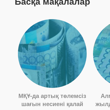
Басқа мақалалар
МҚҰ-да артық төлемсіз
Ал
шағын несиені қалай
жылд