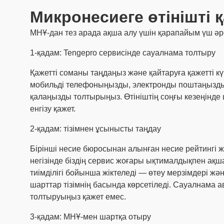
Микронесиеге өтінішті 
МНҰ-дан тез арада ақша алу үшін қарапайым үш әре
1-қадам: Tengepro сервисінде сауалнама толтыру
Қажетті соманы таңдаңыз және қайтаруға қажетті күн
мобильді телефоныңызды, электронды поштаңызды, ж
қалаңызды толтырыңыз. Өтініштің соңғы кезеңінде 
енгізу қажет.
2-қадам: тізімнен ұсынысты таңдау
Бірінші несие бюросынан алынған несие рейтингі 
негізінде біздің сервис жоғары ықтималдықпен ақша
тиімділігі бойынша жіктеледі — өтеу мерзімдері 
шарттар тізімнің басында көрсетіледі. Сауалнама 
толтыруыңыз қажет емес.
3-қадам: МНҰ-мен шартқа отыру