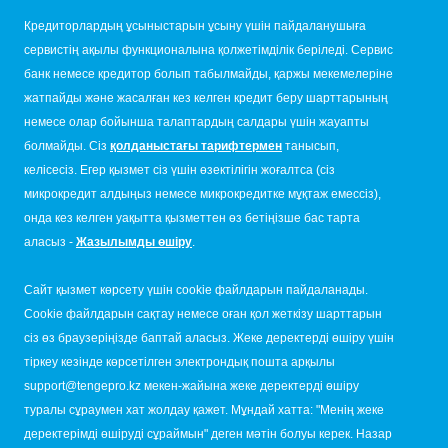
Кредиторлардың ұсыныстарын ұсыну үшін пайдаланушыға
сервистің ақылы функционалына қолжетімділік беріледі. Сервис
банк немесе кредитор болып табылмайды, қаржы мекемелеріне
жатпайды және жасалған кез келген кредит беру шарттарының
немесе олар бойынша талаптардың салдары үшін жауапты
болмайды. Сіз
қолданыстағы тарифтермен
танысып,
келісесіз. Егер қызмет сіз үшін өзектілігін жоғалтса (сіз
микрокредит алдыңыз немесе микрокредитке мұқтаж емессіз),
онда кез келген уақытта қызметтен өз бетіңізше бас тарта
аласыз -
Жазылымды өшіру
.
Сайт қызмет көрсету үшін cookie файлдарын пайдаланады.
Cookie файлдарын сақтау немесе оған қол жеткізу шарттарын
сіз өз браузеріңізде баптай аласыз. Жеке деректерді өшіру үшін
тіркеу кезінде көрсетілген электрондық пошта арқылы
support@tengepro.kz мекен-жайына жеке деректерді өшіру
туралы сұраумен хат жолдау қажет. Мұндай хатта: "Менің жеке
деректерімді өшіруді сұраймын" деген мәтін болуы керек. Назар