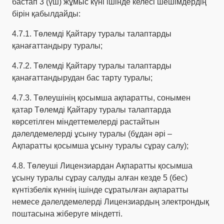
бастап 3 (үш) жұмыс күні ішінде келесі шешімдердің
бірін қабылдайды:
4.7.1. Төлемді Қайтару туралы талаптарды
қанағаттандыру туралы;
4.7.2. Төлемді Қайтару туралы талаптарды
қанағаттандырудан бас тарту туралы;
4.7.3. Төлеушінің қосымша ақпаратты, сонымен
қатар Төлемді Қайтару туралы талаптарда
көрсетілген міндеттемелерді растайтын
дәлелдемелерді ұсыну туралы (бұдан әрі –
Ақпаратты қосымша ұсыну туралы сұрау салу);
4.8. Төлеуші Лицензиардан Ақпаратты қосымша
ұсыну туралы сұрау салуды алған кезде 5 (бес)
күнтізбелік күннің ішінде сұратылған ақпаратты
немесе дәлелдемелерді Лицензиардың электрондық
поштасына жіберуге міндетті.