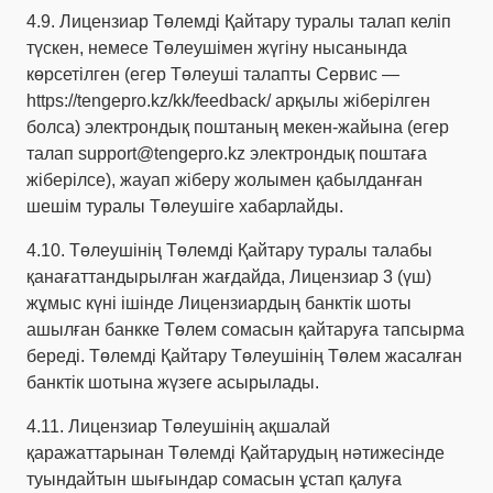
4.9. Лицензиар Төлемді Қайтару туралы талап келіп
түскен, немесе Төлеушімен жүгіну нысанында
көрсетілген (егер Төлеуші талапты Сервис —
https://tengepro.kz/kk/feedback/
арқылы жіберілген
болса) электрондық поштаның мекен-жайына (егер
талап
support@tengepro.kz
электрондық поштаға
жіберілсе), жауап жіберу жолымен қабылданған
шешім туралы Төлеушіге хабарлайды.
4.10. Төлеушінің Төлемді Қайтару туралы талабы
қанағаттандырылған жағдайда, Лицензиар 3 (үш)
жұмыс күні ішінде Лицензиардың банктік шоты
ашылған банкке Төлем сомасын қайтаруға тапсырма
береді. Төлемді Қайтару Төлеушінің Төлем жасалған
банктік шотына жүзеге асырылады.
4.11. Лицензиар Төлеушінің ақшалай
қаражаттарынан Төлемді Қайтарудың нәтижесінде
туындайтын шығындар сомасын ұстап қалуға