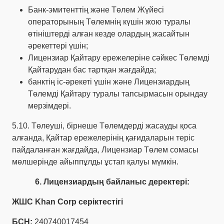
Банк-эмитенттің және Төлем Жүйесі
операторының Төлемнің күшін жою туралы
өтініштерді алған кезде олардың жасайтын
әрекеттері үшін;
Лицензиар Қайтару ережелеріне сәйкес Төлемді
Қайтарудан бас тартқан жағдайда;
банктің іс-әрекеті үшін және Лицензиардың
Төлемді Қайтару туралы тапсырмасын орындау
мерзімдері.
5.10. Төлеуші, бірнеше Төлемдерді жасауды қоса
алғанда, Қайтар ережелерінің қағидаларын теріс
пайдаланған жағдайда, Лицензиар Төлем сомасы
мөлшерінде айыппұлды ұстап қалуы мүмкін.
6. Лицензиардың байланыс деректері:
ЖШС Khan Corp серіктестігі
БСН:
240740017454