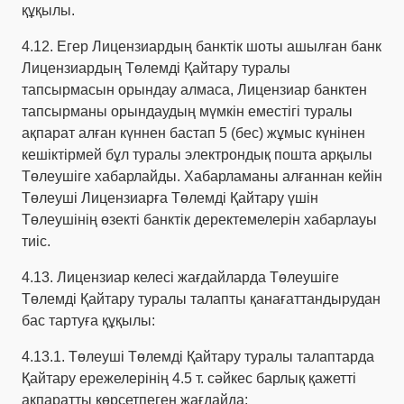
құқылы.
4.12. Егер Лицензиардың банктік шоты ашылған банк
Лицензиардың Төлемді Қайтару туралы
тапсырмасын орындау алмаса, Лицензиар банктен
тапсырманы орындаудың мүмкін еместігі туралы
ақпарат алған күннен бастап 5 (бес) жұмыс күнінен
кешіктірмей бұл туралы электрондық пошта арқылы
Төлеушіге хабарлайды. Хабарламаны алғаннан кейін
Төлеуші Лицензиарға Төлемді Қайтару үшін
Төлеушінің өзекті банктік деректемелерін хабарлауы
тиіс.
4.13. Лицензиар келесі жағдайларда Төлеушіге
Төлемді Қайтару туралы талапты қанағаттандырудан
бас тартуға құқылы:
4.13.1. Төлеуші Төлемді Қайтару туралы талаптарда
Қайтару ережелерінің 4.5 т. сәйкес барлық қажетті
ақпаратты көрсетпеген жағдайда;