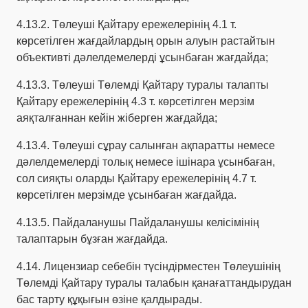
4.13.2. Төлеуші Қайтару ережелерінің 4.1 т.
көрсетілген жағдайлардың орын алуын растайтын
объективті дәлелдемелерді ұсынбаған жағдайда;
4.13.3. Төлеуші Төлемді Қайтару туралы талапты
Қайтару ережелерінің 4.3 т. көрсетілген мерзім
аяқталғаннан кейін жіберген жағдайда;
4.13.4. Төлеуші сұрау салынған ақпаратты немесе
дәлелдемелерді толық немесе ішінара ұсынбаған,
сол сияқты оларды Қайтару ережелерінің 4.7 т.
көрсетілген мерзімде ұсынбаған жағдайда.
4.13.5. Пайдаланушы Пайдаланушы келісімінің
талаптарын бұзған жағдайда.
4.14. Лицензиар себебін түсіндірместен Төлеушінің
Төлемді Қайтару туралы талабын қанағаттандырудан
бас тарту құқығын өзіне қалдырады.