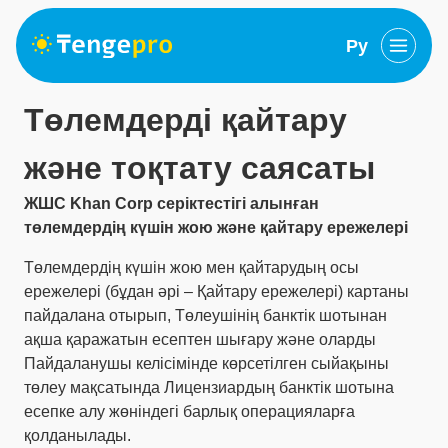
Ру
Төлемдерді қайтару
және тоқтату саясаты
ЖШС Khan Corp серіктестігі
алынған
төлемдердің күшін жою және қайтару ережелері
Төлемдердің күшін жою мен қайтарудың осы
ережелері (бұдан әрі – Қайтару ережелері) картаны
пайдалана отырып, Төлеушінің банктік шотынан
ақша қаражатын есептен шығару және оларды
Пайдаланушы келісімінде көрсетілген сыйақыны
төлеу мақсатында Лицензиардың банктік шотына
есепке алу жөніндегі барлық операцияларға
қолданылады.