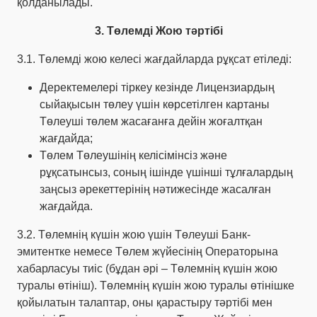
қолданылады.
3. Төлемді Жою тәртібі
3.1. Төлемді жою келесі жағдайларда рұқсат етіледі:
Деректемелері тіркеу кезінде Лицензиардың
сыйақысын төлеу үшін көрсетілген картаны
Төлеуші төлем жасағанға дейін жоғалтқан
жағдайда;
Төлем Төлеушінің келісімінсіз және
рұқсатынсыз, соның ішінде үшінші тұлғалардың
заңсыз әрекеттерінің нәтижесінде жасалған
жағдайда.
3.2. Төлемнің күшін жою үшін Төлеуші Банк-
эмитентке немесе Төлем жүйесінің Операторына
хабарласуы тиіс (бұдан әрі – Төлемнің күшін жою
туралы өтініш). Төлемнің күшін жою туралы өтінішке
қойылатын талаптар, оны қарастыру тәртібі мен