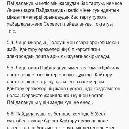
Пайдаланушы келісімін жасаудан бас тартуы, немесе
Лицензиарға Пайдаланушы келісімінен туындайтын
міндеттемелерді орындаудан бас тарту туралы
хабарлауы және Сервисті пайдалануды тоқтатуы
тиіс.
5.4. Лицензиардың Төлеушімен өзара әрекеті мекен-
жайы Қайтару ережелерінің 6 т. көрсетілген
электрондық пошта арқылы жүзеге асырылады.
5.5. Лицензиар Пайдаланушымен келісімсіз Қайтару
ережелеріне өзгерістер енгізуге құқылы. Қайтару
ережелерінің жаңа нұсқасы, егер өзге мерзім
Қайтару ережелерінің жаңа нұсқасында көзделмеген
болса, Сервисте жарияланған күннен бастап
Пайдаланушы үшін заңды күшіне енеді.
5.6. Пайдаланушы өз бетінше, кемінде 5 (бес)
күнтізбелік күнде бір рет Қайтару ережелерінде
өзгерістердің болуын тексеруге міндеттенеді. Егер