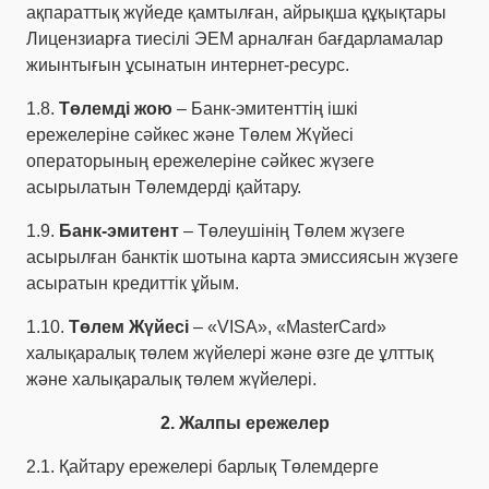
ақпараттық жүйеде қамтылған, айрықша құқықтары
Лицензиарға тиесілі ЭЕМ арналған бағдарламалар
жиынтығын ұсынатын интернет-ресурс.
1.8.
Төлемді жою
– Банк-эмитенттің ішкі
ережелеріне сәйкес және Төлем Жүйесі
операторының ережелеріне сәйкес жүзеге
асырылатын Төлемдерді қайтару.
1.9.
Банк-эмитент
– Төлеушінің Төлем жүзеге
асырылған банктік шотына карта эмиссиясын жүзеге
асыратын кредиттік ұйым.
1.10.
Төлем Жүйесі
– «VISA», «MasterCard»
халықаралық төлем жүйелері және өзге де ұлттық
және халықаралық төлем жүйелері.
2. Жалпы ережелер
2.1. Қайтару ережелері барлық Төлемдерге