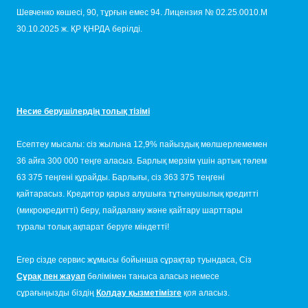
Шевченко көшесі, 90, тұрғын емес 94. Лицензия № 02.25.0010.М
30.10.2025 ж. ҚР ҚНРДА берілді.
Несие берушілердің толық тізімі
Есептеу мысалы: сіз жылына 12,9% пайыздық мөлшерлемемен
36 айға 300 000 теңге аласыз. Барлық мерзім үшін артық төлем
63 375 теңгені құрайды. Барлығы, сіз 363 375 теңгені
қайтарасыз. Кредитор қарыз алушыға тұтынушылық кредитті
(микрокредитті) беру, пайдалану және қайтару шарттары
туралы толық ақпарат беруге міндетті!
Егер сізде сервис жұмысы бойынша сұрақтар туындаса, Сіз
Сұрақ пен жауап
бөлімімен таныса аласыз немесе
сұрағыңызды біздің
Қолдау қызметімізге
қоя аласыз.