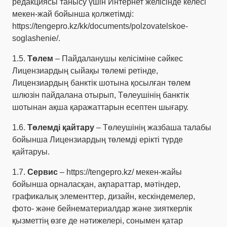
редакциясы танысу үшін Интернет желісінде келесі
мекен-жай бойынша қолжетімді:
https://tengepro.kz/kk/documents/polzovatelskoe-
soglashenie/
.
1.5.
Төлем
– Пайдаланушы келісіміне сәйкес
Лицензиардың сыйақы төлемі ретінде,
Лицензиардың банктік шотына қосылған төлем
шлюзін пайдалана отырып, Төлеушінің банктік
шотынан ақша қаражаттарын есептен шығару.
1.6.
Төлемді қайтару
– Төлеушінің жазбаша талабы
бойынша Лицензиардың төлемді ерікті түрде
қайтаруы.
1.7.
Сервис
–
https://tengepro.kz/
мекен-жайы
бойынша орналасқан, ақпараттар, мәтіндер,
графикалық элементтер, дизайн, кескіндемелер,
фото- және бейнематериалдар және зияткерлік
қызметтің өзге де нәтижелері, сонымен қатар