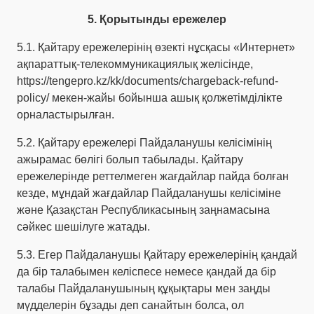
5. Қорытынды ережелер
5.1. Қайтару ережелерінің өзекті нұсқасы «Интернет»
ақпараттық-телекоммуникациялық желісінде,
https://tengepro.kz/kk/documents/chargeback-refund-
policy/
мекен-жайы бойынша ашық қолжетімділікте
орналастырылған.
5.2. Қайтару ережелері Пайдаланушы келісімінің
ажырамас бөлігі болып табылады. Қайтару
ережелерінде реттелмеген жағдайлар пайда болған
кезде, мұндай жағдайлар Пайдаланушы келісіміне
және Қазақстан Республикасының заңнамасына
сәйкес шешілуге жатады.
5.3. Егер Пайдаланушы Қайтару ережелерінің қандай
да бір талабымен келіспесе немесе қандай да бір
талабы Пайдаланушының құқықтары мен заңды
мүдделерін бұзады деп санайтын болса, ол