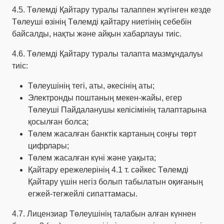
4.5. Төлемді Қайтару туралы талаппен жүгінген кезде
Төлеуші өзінің Төлемді қайтару ниетінің себебін
байсалды, нақты және айқын хабарлауы тиіс.
4.6. Төлемді Қайтару туралы талапта мазмұндалуы
тиіс:
Төлеушінің тегі, аты, әкесінің аты;
Электронды поштаның мекен-жайы, егер
Төлеуші Пайдаланушы келісімінің талаптарына
қосылған болса;
Төлем жасалған банктік картаның соңғы төрт
цифрлары;
Төлем жасалған күні және уақыта;
Қайтару ережелерінің 4.1 т. сәйкес Төлемді
Қайтару үшін негіз болып табылатын оқиғаның
егжей-тегжейлі сипаттамасы.
4.7. Лицензиар Төлеушінің талабын алған күннен