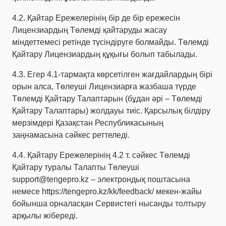
4.2. Қайтар Ережелерінің бір де бір ережесін
Лицензиардың Төлемді қайтаруды жасау
міндеттемесі ретінде түсіндіруге болмайды. Төлемді
Қайтару Лицензиардың құқығы болып табылады.
4.3.
Егер 4.1-тармақта көрсетілген жағдайлардың бірі
орын алса, Төлеуші Лицензиарға жазбаша түрде
Төлемді Қайтару Талаптарын (бұдан әрі – Төлемді
Қайтару Талаптары) жолдауы тиіс. Қарсылық білдіру
мерзімдері Қазақстан Республикасының
заңнамасына сәйкес реттеледі.
4.4. Қайтару Ережелерінің 4.2 т. сәйкес Төлемді
Қайтару туралы Талапты Төлеуші
support@tengepro.kz
– электрондық поштасына
немесе
https://tengepro.kz/kk/feedback/
мекен-жайы
бойынша орналасқан Сервистегі нысанды толтыру
арқылы жібереді.