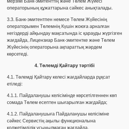
мерзімі Банк-эмитенттің және Төлем Жүйесі
операторының құжаттарына сәйкес анықталады.
3.3. Банк-эмитентпен немесе Төлем Жүйесінің
операторымен Төлемнің Күшін жоюға арналған
негіздерді айқындау мақсатында іс қарауды жүргізген
жағдайда, Лицензиар Банк-эмитентке және Төлем
Жүйесінің операторына ақпараттық жәрдем
көрсетеді.
4. Төлемді Қайтару тәртібі
4.1. Төлемді Қайтару келесі жағдайларда рұқсат
етіледі:
4.1.1. Пайдаланушы келісімінде көрсетілгеннен көп
сомада Төлем есептен шығарылған жағдайда;
4.1.2. Пайдаланушыға Пайдаланушы келісіміне
сәйкес Сервистің ақылы функционалына
қолжетімділік ұсынылмаған жағдайда.