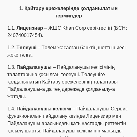
1. Қайтару ережелерінде қолданылатын
терминдер
1.1.
Лицензиар
– ЖШС Khan Corp серіктестігі (БСН:
240740017454).
1.2.
Төлеуші
– Төлем жасалған банктің шоттың иесі-
жеке тұлға.
1.3.
Пайдаланушы
– Пайдаланушы келісімінің
талаптарына қосылған төлеуші. Төлеушіге
қолданылатын Қайтару ережелерінің талаптары
Пайдаланушыға да тең дәрежеде қолданылуға
жатады.
1.4.
Пайдаланушы келісімі
– Пайдаланушы Сервис
фунцкионалын пайдалану кезінде Лицензиар мен
Пайдаланушы арасындағы қатынастарды реттейтін
қосылу шарты. Пайдаланушы келісімінің маңызды