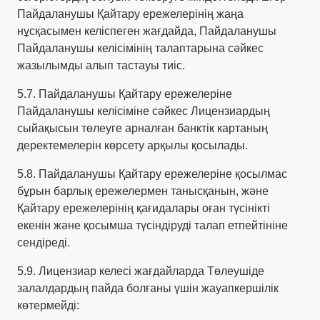
Пайдаланушы Қайтару ережелерінің жаңа
нұсқасымен келіспеген жағдайда, Пайдаланушы
Пайдаланушы келісімінің талаптарына сәйкес
жазылымды алып тастауы тиіс.
5.7. Пайдаланушы Қайтару ережелеріне
Пайдаланушы келісіміне сәйкес Лицензиардың
сыйақысын төлеуге арналған банктік картаның
деректемелерін көрсету арқылы қосылады.
5.8. Пайдаланушы Қайтару ережелеріне қосылмас
бұрын барлық ережелермен танысқанын, және
Қайтару ережелерінің қағидалары оған түсінікті
екенін және қосымша түсіндіруді талап етпейтініне
сендіреді.
5.9. Лицензиар келесі жағдайларда Төлеушіде
залалдардың пайда болғаны үшін жауапкершілік
көтермейді: