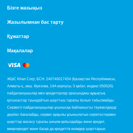
Бізге жазыңыз
Жазылымнан бас тарту
Құжаттар
Мақалалар
ЖШС Khan Corp, БСН: 240740017454 (Қазақстан Республикасы,
Алматы қ., көш. Әуезова, 14А корпусы, 5 қабат, индекс 050026)
пайдаланушылар мен кредиторлар арасындағы құқықтық
қатынастар туындайтын шарттың тарапы болып табылмайды.
Сервисті пайдаланушылар ұсынысқа байланысты тәуекелдерді
дербес бағалайды, сервис арқылы ұсынылатын серіктестермен
шарттар жасасу туралы шешім қабылдайды және кредит,
микрокредит және басқа да кредиттік өнімдер шарттарын