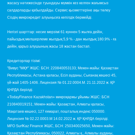
жасасу нәтижесінде туындауы мүмкін кез келген жағымсыз
салдарларды қабылдайды. Сервис қызметтеріне ақы төлеу
Сіздің микрокредит алуыңызға кепілдік бермейді.
Негізгі шарттар: несие мерзімі 61 күннен 5 жылға дейін,
пайыздық мөлшерлеме жылдық 5,9 % - дан жылдық 180.9% - ға
дейін, қарыз алушының жасы 18 жастан бастап.
Кредиторлар тізімі:
"Вивус "МҚҰ" ЖШС: БСН: 220840053133; Мекен-жайы: Қазақстан
Республикасы, Астана қаласы, Есіл ауданы, Сығанақ көшесі 45,
үй-жай 1405-1406. Лицензия № 01.22.0004.M. 21.11.2022 ж. ҚР
ҚНРДА берілді.
«TodayFinance Kazakhstan» микроқаржы ұйымы ЖШС: БСН
210840019151; Мекен-жайы: Қазақстан, Алматы қаласы,
Мақатаев көшесі, 127 ғимарат, пошталық индекс 050000.
Лицензия № 02.22.0003.М 14.02.2022 ж. ҚР ҚНРДА берілді.
MFO SurfKaz Finance ЖШС, БСН: 250340025650, Мекен-жайы:
Қазақстан Республикасы, 050022, Алматы қ., Алмалы ауданы,