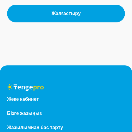
Жалғастыру
Жеке кабинет
Бізге жазыңыз
Жазылымнан бас тарту