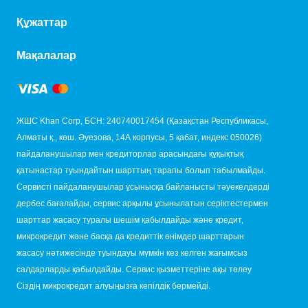
Құжаттар
Мақалалар
ЖШС Khan Corp, БСН: 240740017454 (Қазақстан Республикасы,
Алматы қ., көш. Әуезова, 14А корпусы, 5 қабат, индекс 050026)
пайдаланушылар мен кредиторлар арасындағы құқықтық
қатынастар туындайтын шарттың тарапы болып табылмайды.
Сервисті пайдаланушылар ұсынысқа байланысты тәуекелдерді
дербес бағалайды, сервис арқылы ұсынылатын серіктестермен
шарттар жасасу туралы шешім қабылдайды және кредит,
микрокредит және басқа да кредиттік өнімдер шарттарын
жасасу нәтижесінде туындауы мүмкін кез келген жағымсыз
салдарларды қабылдайды. Сервис қызметтеріне ақы төлеу
Сіздің микрокредит алуыңызға кепілдік бермейді.