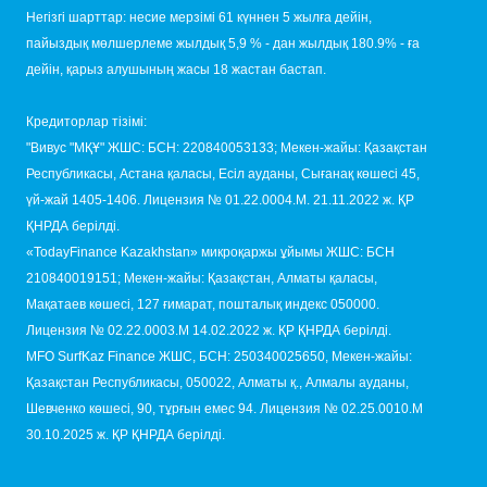
Негізгі шарттар: несие мерзімі 61 күннен 5 жылға дейін,
пайыздық мөлшерлеме жылдық 5,9 % - дан жылдық 180.9% - ға
дейін, қарыз алушының жасы 18 жастан бастап.
Кредиторлар тізімі:
"Вивус "МҚҰ" ЖШС: БСН: 220840053133; Мекен-жайы: Қазақстан
Республикасы, Астана қаласы, Есіл ауданы, Сығанақ көшесі 45,
үй-жай 1405-1406. Лицензия № 01.22.0004.M. 21.11.2022 ж. ҚР
ҚНРДА берілді.
«TodayFinance Kazakhstan» микроқаржы ұйымы ЖШС: БСН
210840019151; Мекен-жайы: Қазақстан, Алматы қаласы,
Мақатаев көшесі, 127 ғимарат, пошталық индекс 050000.
Лицензия № 02.22.0003.М 14.02.2022 ж. ҚР ҚНРДА берілді.
MFO SurfKaz Finance ЖШС, БСН: 250340025650, Мекен-жайы:
Қазақстан Республикасы, 050022, Алматы қ., Алмалы ауданы,
Шевченко көшесі, 90, тұрғын емес 94. Лицензия № 02.25.0010.М
30.10.2025 ж. ҚР ҚНРДА берілді.