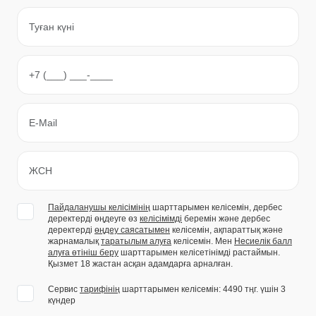
Пайдаланушы келісімінің
шарттарымен келісемін, дербес
деректерді өңдеуге өз
келісімімді
беремін және дербес
деректерді
өңдеу саясатымен
келісемін, ақпараттық және
жарнамалық
таратылым алуға
келісемін. Мен
Несиелік балл
алуға өтініш беру
шарттарымен келісетінімді растаймын.
Қызмет 18 жастан асқан адамдарға арналған.
Сервис
тарифінің
шарттарымен келісемін: 4490 тңг. үшін 3
күндер