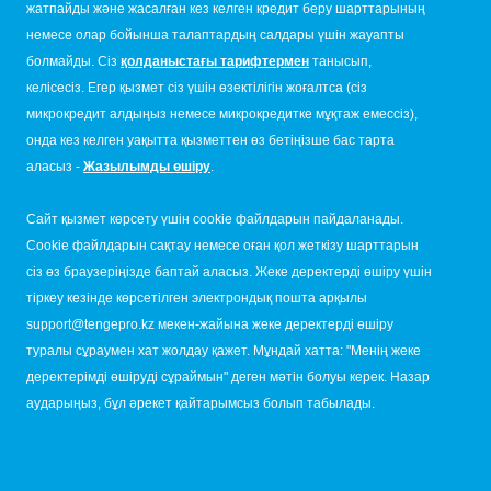
жатпайды және жасалған кез келген кредит беру шарттарының
немесе олар бойынша талаптардың салдары үшін жауапты
болмайды. Сіз
қолданыстағы тарифтермен
танысып,
келісесіз. Егер қызмет сіз үшін өзектілігін жоғалтса (сіз
микрокредит алдыңыз немесе микрокредитке мұқтаж емессіз),
онда кез келген уақытта қызметтен өз бетіңізше бас тарта
аласыз -
Жазылымды өшіру
.
Сайт қызмет көрсету үшін cookie файлдарын пайдаланады.
Cookie файлдарын сақтау немесе оған қол жеткізу шарттарын
сіз өз браузеріңізде баптай аласыз. Жеке деректерді өшіру үшін
тіркеу кезінде көрсетілген электрондық пошта арқылы
support@tengepro.kz мекен-жайына жеке деректерді өшіру
туралы сұраумен хат жолдау қажет. Мұндай хатта: "Менің жеке
деректерімді өшіруді сұраймын" деген мәтін болуы керек. Назар
аударыңыз, бұл әрекет қайтарымсыз болып табылады.