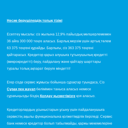
Несие берушілердің толық тізімі
Есептеу мысалы: сіз жылына 12,9% пайыздық мөлшерлемемен
36 айға 300 000 теңге аласыз. Барлық мерзім үшін артық төлем
63 375 теңгені құрайды. Барлығы, сіз 363 375 теңгені
қайтарасыз. Кредитор қарыз алушыға тұтынушылық кредитті
(микрокредитті) беру, пайдалану және қайтару шарттары
туралы толық ақпарат беруге міндетті!
Егер сізде сервис жұмысы бойынша сұрақтар туындаса, Сіз
Сұрақ пен жауап
бөлімімен таныса аласыз немесе
сұрағыңызды біздің
Қолдау қызметімізге
қоя аласыз.
Кредиторлардың ұсыныстарын ұсыну үшін пайдаланушыға
сервистің ақылы функционалына қолжетімділік беріледі. Сервис
банк немесе кредитор болып табылмайды, қаржы мекемелеріне