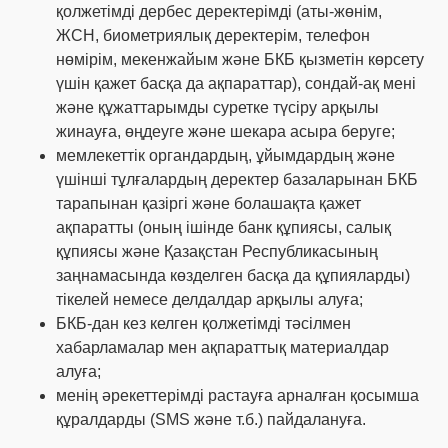
қолжетімді дербес деректерімді (аты-жөнім,
ЖСН, биометриялық деректерім, телефон
нөмірім, мекенжайым және БКБ қызметін көрсету
үшін қажет басқа да ақпараттар), сондай-ақ мені
және құжаттарымды суретке түсіру арқылы
жинауға, өңдеуге және шекара асыра беруге;
мемлекеттік органдардың, ұйымдардың және
үшінші тұлғалардың деректер базаларынан БКБ
тарапынан қазіргі және болашақта қажет
ақпаратты (оның ішінде банк құпиясы, салық
құпиясы және Қазақстан Республикасының
заңнамасында көзделген басқа да құпияларды)
тікелей немесе делдалдар арқылы алуға;
БКБ-дан кез келген қолжетімді тәсілмен
хабарламалар мен ақпараттық материалдар
алуға;
менің әрекеттерімді растауға арналған қосымша
құралдарды (SMS және т.б.) пайдалануға.