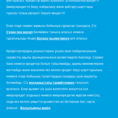
қайтарасыз. Кредитор қарыз алушыға тұтынушылық кредитті
(микрокредитті) беру, пайдалану және қайтару шарттары
туралы толық ақпарат беруге міндетті!
Егер сізде сервис жұмысы бойынша сұрақтар туындаса, Сіз
Сұрақ пен жауап
бөлімімен таныса аласыз немесе
сұрағыңызды біздің
Қолдау қызметімізге
қоя аласыз.
Кредиторлардың ұсыныстарын ұсыну үшін пайдаланушыға
сервистің ақылы функционалына қолжетімділік беріледі. Сервис
банк немесе кредитор болып табылмайды, қаржы мекемелеріне
жатпайды және жасалған кез келген кредит беру шарттарының
немесе олар бойынша талаптардың салдары үшін жауапты
болмайды. Сіз
қолданыстағы тарифтермен
танысып,
келісесіз. Егер қызмет сіз үшін өзектілігін жоғалтса (сіз
микрокредит алдыңыз немесе микрокредитке мұқтаж емессіз),
онда кез келген уақытта қызметтен өз бетіңізше бас тарта
аласыз -
Жазылымды өшіру
.