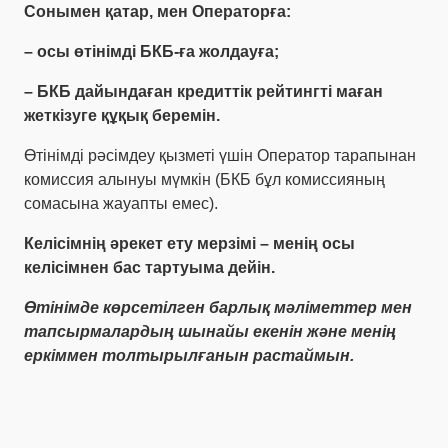
Сонымен қатар, мен Операторға:
– осы өтінімді БКБ-ға жолдауға;
– БКБ дайындаған кредиттік рейтингті маған
жеткізуге құқық беремін.
Өтінімді рәсімдеу қызметі үшін Оператор тарапынан
комиссия алынуы мүмкін (БКБ бұл комиссияның
сомасына жауапты емес).
Келісімнің әрекет ету мерзімі – менің осы
келісімнен бас тартуыма дейін.
Өтінімде көрсетілген барлық мәліметтер мен
тапсырмалардың шынайы екенін және менің
еркіммен толтырылғанын растаймын.