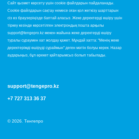
Сайт қызмет көрсету үшін cookie файлдарын пайдаланады.
Cookie файлдарын сақтау немесе оған қол жеткізу шарттарын
сіз өз браузеріңізде баптай аласыз. Жеке деректерді өшіру үшін
тіркеу кезінде көрсетілген электрондық пошта арқылы
support@tengepro.kz мекен-жайына жеке деректерді өшіру
туралы сұраумен хат жолдау қажет. Мұндай хатта: "Менің жеке
деректерімді өшіруді сұраймын" деген мәтін болуы керек. Назар
аударыңыз, бұл әрекет қайтарымсыз болып табылады.
support@tengepro.kz
+7 727 313 36 37
© 2026. Тенгепро