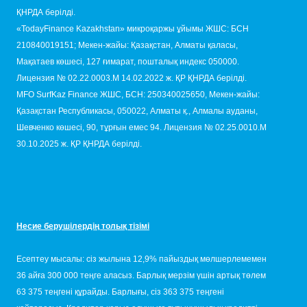
ҚНРДА берілді.
«TodayFinance Kazakhstan» микроқаржы ұйымы ЖШС: БСН
210840019151; Мекен-жайы: Қазақстан, Алматы қаласы,
Мақатаев көшесі, 127 ғимарат, пошталық индекс 050000.
Лицензия № 02.22.0003.М 14.02.2022 ж. ҚР ҚНРДА берілді.
MFO SurfKaz Finance ЖШС, БСН: 250340025650, Мекен-жайы:
Қазақстан Республикасы, 050022, Алматы қ., Алмалы ауданы,
Шевченко көшесі, 90, тұрғын емес 94. Лицензия № 02.25.0010.М
30.10.2025 ж. ҚР ҚНРДА берілді.
Несие берушілердің толық тізімі
Есептеу мысалы: сіз жылына 12,9% пайыздық мөлшерлемемен
36 айға 300 000 теңге аласыз. Барлық мерзім үшін артық төлем
63 375 теңгені құрайды. Барлығы, сіз 363 375 теңгені