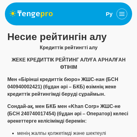
Ру
Несие рейтингін алу
Кредиттік рейтингті алу
ЖЕКЕ КРЕДИТТІК РЕЙТИНГ АЛУҒА АРНАЛҒАН
ӨТІНІМ
Мен «Бірінші кредиттік бюро» ЖШС-нан (БСН
040940002421) (бұдан әрі – БКБ) өзімнің жеке
кредиттік рейтингімді беруді сұраймын.
Сондай-ақ, мен БКБ мен «Khan Corp» ЖШС-не
(БСН 240740017454) (бұдан әрі – Оператор) келесі
әрекеттерге келісімімді беремін:
менің жалпы қолжетімді және шектеулі