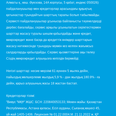
Алматы қ., көш. Әуезова, 14А корпусы, 5 қабат, индекс 050026)
пайдаланушылар мен кредиторлар арасындағы құқықтық
қатынастар туындайтын шарттың тарапы болып табылмайды.
Сервисті пайдаланушылар ұсынысқа байланысты тәуекелдерді
дербес бағалайды, сервис арқылы ұсынылатын серіктестермен
шарттар жасасу туралы шешім қабылдайды және кредит,
микрокредит және басқа да кредиттік өнімдер шарттарын
жасасу нәтижесінде туындауы мүмкін кез келген жағымсыз
салдарларды қабылдайды. Сервис қызметтеріне ақы төлеу
Сіздің микрокредит алуыңызға кепілдік бермейді.
Негізгі шарттар: несие мерзімі 61 күннен 5 жылға дейін,
пайыздық мөлшерлеме жылдық 5,9 % - дан жылдық 180.9% - ға
дейін, қарыз алушының жасы 18 жастан бастап.
Кредиторлар тізімі:
"Вивус "МҚҰ" ЖШС: БСН: 220840053133; Мекен-жайы: Қазақстан
Республикасы, Астана қаласы, Есіл ауданы, Сығанақ көшесі 45,
үй-жай 1405-1406. Лицензия № 01.22.0004.M. 21.11.2022 ж. ҚР