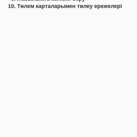
Төлем карталарымен төлеу ережелері