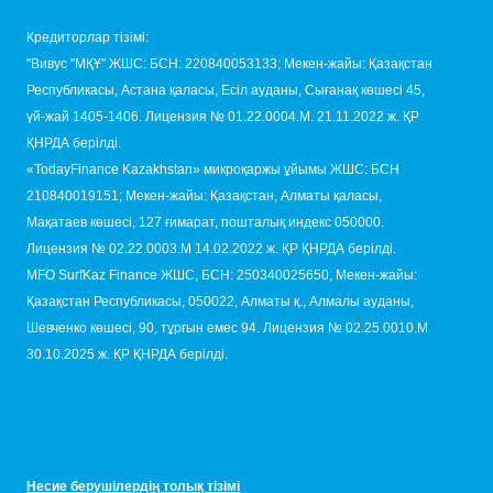
Кредиторлар тізімі:
"Вивус "МҚҰ" ЖШС: БСН: 220840053133; Мекен-жайы: Қазақстан
Республикасы, Астана қаласы, Есіл ауданы, Сығанақ көшесі 45,
үй-жай 1405-1406. Лицензия № 01.22.0004.M. 21.11.2022 ж. ҚР
ҚНРДА берілді.
«TodayFinance Kazakhstan» микроқаржы ұйымы ЖШС: БСН
210840019151; Мекен-жайы: Қазақстан, Алматы қаласы,
Мақатаев көшесі, 127 ғимарат, пошталық индекс 050000.
Лицензия № 02.22.0003.М 14.02.2022 ж. ҚР ҚНРДА берілді.
MFO SurfKaz Finance ЖШС, БСН: 250340025650, Мекен-жайы:
Қазақстан Республикасы, 050022, Алматы қ., Алмалы ауданы,
Шевченко көшесі, 90, тұрғын емес 94. Лицензия № 02.25.0010.М
30.10.2025 ж. ҚР ҚНРДА берілді.
Несие берушілердің толық тізімі