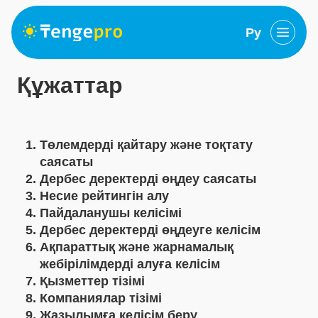
Ру
Құжаттар
Төлемдерді қайтару және тоқтату
саясаты
Дербес деректерді өңдеу саясаты
Несие рейтингін алу
Пайдаланушы келісімі
Дербес деректерді өңдеуге келісім
Ақпараттық және жарнамалық
жебірілімдерді алуға келісім
Қызметтер тізімі
Компаниялар тізімі
Жазылымға келісім беру