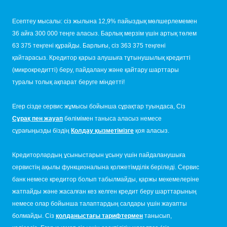
Есептеу мысалы: сіз жылына 12,9% пайыздық мөлшерлемемен
36 айға 300 000 теңге аласыз. Барлық мерзім үшін артық төлем
63 375 теңгені құрайды. Барлығы, сіз 363 375 теңгені
қайтарасыз. Кредитор қарыз алушыға тұтынушылық кредитті
(микрокредитті) беру, пайдалану және қайтару шарттары
туралы толық ақпарат беруге міндетті!
Егер сізде сервис жұмысы бойынша сұрақтар туындаса, Сіз
Сұрақ пен жауап
бөлімімен таныса аласыз немесе
сұрағыңызды біздің
Қолдау қызметімізге
қоя аласыз.
Кредиторлардың ұсыныстарын ұсыну үшін пайдаланушыға
сервистің ақылы функционалына қолжетімділік беріледі. Сервис
банк немесе кредитор болып табылмайды, қаржы мекемелеріне
жатпайды және жасалған кез келген кредит беру шарттарының
немесе олар бойынша талаптардың салдары үшін жауапты
болмайды. Сіз
қолданыстағы тарифтермен
танысып,