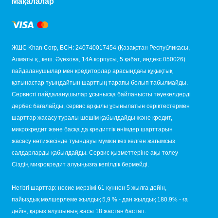
Мақалалар
ЖШС Khan Corp, БСН: 240740017454 (Қазақстан Республикасы,
Алматы қ., көш. Әуезова, 14А корпусы, 5 қабат, индекс 050026)
пайдаланушылар мен кредиторлар арасындағы құқықтық
қатынастар туындайтын шарттың тарапы болып табылмайды.
Сервисті пайдаланушылар ұсынысқа байланысты тәуекелдерді
дербес бағалайды, сервис арқылы ұсынылатын серіктестермен
шарттар жасасу туралы шешім қабылдайды және кредит,
микрокредит және басқа да кредиттік өнімдер шарттарын
жасасу нәтижесінде туындауы мүмкін кез келген жағымсыз
салдарларды қабылдайды. Сервис қызметтеріне ақы төлеу
Сіздің микрокредит алуыңызға кепілдік бермейді.
Негізгі шарттар: несие мерзімі 61 күннен 5 жылға дейін,
пайыздық мөлшерлеме жылдық 5,9 % - дан жылдық 180.9% - ға
дейін, қарыз алушының жасы 18 жастан бастап.