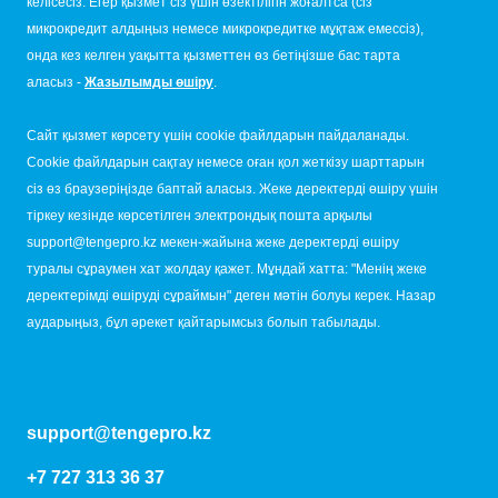
келісесіз. Егер қызмет сіз үшін өзектілігін жоғалтса (сіз
микрокредит алдыңыз немесе микрокредитке мұқтаж емессіз),
онда кез келген уақытта қызметтен өз бетіңізше бас тарта
аласыз -
Жазылымды өшіру
.
Сайт қызмет көрсету үшін cookie файлдарын пайдаланады.
Cookie файлдарын сақтау немесе оған қол жеткізу шарттарын
сіз өз браузеріңізде баптай аласыз. Жеке деректерді өшіру үшін
тіркеу кезінде көрсетілген электрондық пошта арқылы
support@tengepro.kz мекен-жайына жеке деректерді өшіру
туралы сұраумен хат жолдау қажет. Мұндай хатта: "Менің жеке
деректерімді өшіруді сұраймын" деген мәтін болуы керек. Назар
аударыңыз, бұл әрекет қайтарымсыз болып табылады.
support@tengepro.kz
+7 727 313 36 37