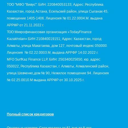
TОО "МФО "Вивус": БИН: 220840053133; Адрес: Республика
Казахстан, город Астана, Есильский район, улица Сыганак 45,
помещение 1405-1406. Лицензия № 01.22.0004.M. выдана
АРРФР от 21.11.2022 г.
ТОО Микрофинансовая организация «TodayFinance
Kazakhstan»:БИН 210840019151; Адрес: Казахстан, город
Алматы, улица Макатаева, дом 127, почтовый индекс 050000.
Лицензия № 02.22.0003.М, выдана АРРФР 14.02.2022 г.
MFO SurfKaz Finance LLP, БИН: 250340025650, юр. адрес:
050022, Республика Казахстан, г. Алматы, Алмалинский район,
улица Шевченко,дом № 90, Нежилое помещение 94. Лицензия
№ 02.25.0010.M выдана АРРФР от 30.10.2025 г.
Полный список кредиторов
Основные условия: Срок кредита от 61 дня до 5 лет,