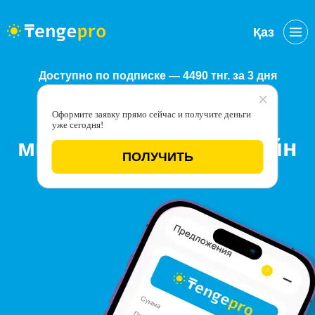
Қаз
Доступно по подписке — 4490 тнг. за 3 дня
Быстрый подбор
Оформите заявку прямо сейчас и получите деньги
уже сегодня!
микрокредитов онлайн
ПОЛУЧИТЬ