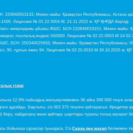
: 220840053133; Мекен-жайы: Қазақстан Республикасы, Астана қал
-1406. Лицензия № 01.22.0004.M. 21.11.2022 ж. ҚР ҚНРДА берілді.
stan» микроқаржы ұйымы ЖШС: БСН 210840019151; Мекен-жайы: Қа
ғимарат, пошталық индекс 050000. Лицензия № 02.22.0003.М 14.02.2
ЖШС, БСН: 250340025650, Мекен-жайы: Қазақстан Республикасы, 0
сі, 90, тұрғын емес 94. Лицензия № 02.25.0010.М 30.10.2025 ж. ҚР
олық тізімі
жылына 12,9% пайыздық мөлшерлемемен 36 айға 300 000 теңге алас
ңгені құрайды. Барлығы, сіз 363 375 теңгені қайтарасыз. Кредитор
і) беру, пайдалану және қайтару шарттары туралы толық ақпарат бе
ысы бойынша сұрақтар туындаса, Сіз
Сұрақ пен жауап
бөлімімен т