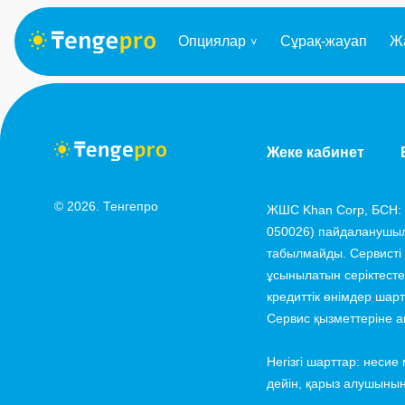
Опциялар
Сұрақ-жауап
Ж
Жеке кабинет
© 2026. Тенгепро
ЖШС Khan Corp, БСН: 2
050026) пайдаланушыл
табылмайды. Сервисті
ұсынылатын серіктест
кредиттік өнімдер шар
Сервис қызметтеріне ақ
Негізгі шарттар: неси
дейін, қарыз алушының