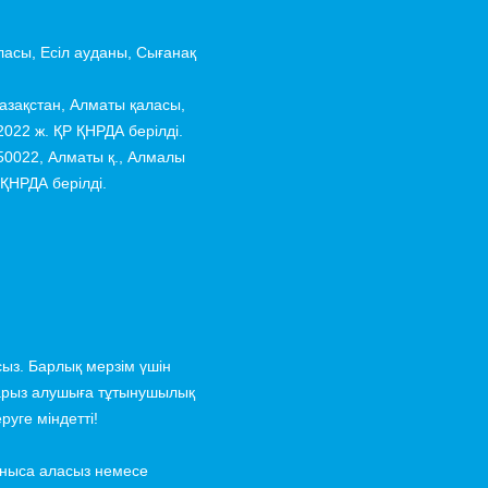
асы, Есіл ауданы, Сығанақ
зақстан, Алматы қаласы,
022 ж. ҚР ҚНРДА берілді.
50022, Алматы қ., Алмалы
 ҚНРДА берілді.
ыз. Барлық мерзім үшін
 қарыз алушыға тұтынушылық
руге міндетті!
аныса аласыз немесе