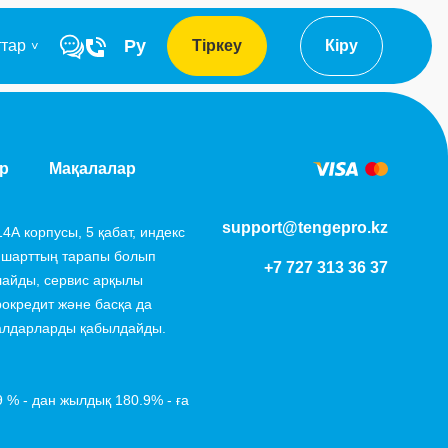
Ру
ттар
Тіркеу
Кіру
р
Мақалалар
support@tengepro.kz
4А корпусы, 5 қабат, индекс
 шарттың тарапы болып
+7 727 313 36 37
лайды, сервис арқылы
окредит және басқа да
салдарларды қабылдайды.
9 % - дан жылдық 180.9% - ға