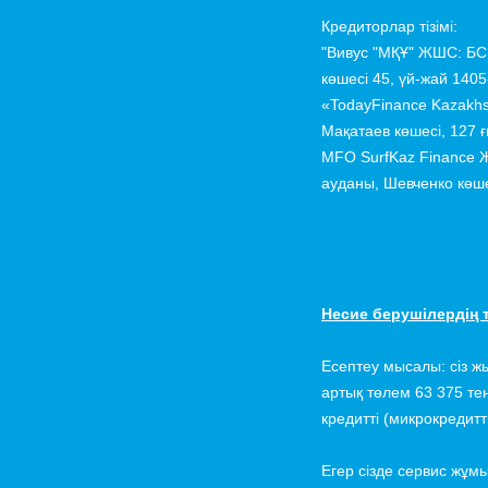
Кредиторлар тізімі:
"Вивус "МҚҰ" ЖШС: БСН
көшесі 45, үй-жай 1405
«TodayFinance Kazakh
Мақатаев көшесі, 127 
MFO SurfKaz Finance 
ауданы, Шевченко көше
Несие берушілердің т
Есептеу мысалы: сіз 
артық төлем 63 375 те
кредитті (микрокредитт
Егер сізде сервис жұм