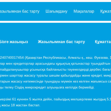
Құжа
азылымнан бас тарту
Шағымдану
Мақалалар
Бізге жазыңыз
Жазылымнан бас тарту
Құжатта
40740017454 (Қазақстан Республикасы, Алматы қ., көш. Әуезова, 1
ар мен кредиторлар арасындағы құқықтық қатынастар туындайтын
 пайдаланушылар ұсынысқа байланысты тәуекелдерді дербес баға
ермен шарттар жасасу туралы шешім қабылдайды және кредит, микр
ттарын жасасу нәтижесінде туындауы мүмкін кез келген жағымсыз 
ы төлеу Сіздің микрокредит алуыңызға кепілдік бермейді.
е мерзімі 61 күннен 5 жылға дейін, пайыздық мөлшерлеме жылдық 5,
 жасы 18 жастан бастап.