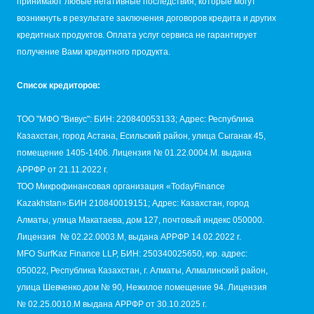
принимают любые негативные последствия, которые могут
возникнуть в результате заключения договоров кредита и других
кредитных продуктов. Оплата услуг сервиса не гарантирует
получение Вами кредитного продукта.
Список кредиторов:
TОО "МФО "Вивус": БИН: 220840053133; Адрес: Республика
Казахстан, город Астана, Есильский район, улица Сыганак 45,
помещение 1405-1406. Лицензия № 01.22.0004.M. выдана
АРРФР от 21.11.2022 г.
ТОО Микрофинансовая организация «TodayFinance
Kazakhstan»:БИН 210840019151; Адрес: Казахстан, город
Алматы, улица Макатаева, дом 127, почтовый индекс 050000.
Лицензия № 02.22.0003.М, выдана АРРФР 14.02.2022 г.
MFO SurfKaz Finance LLP, БИН: 250340025650, юр. адрес:
050022, Республика Казахстан, г. Алматы, Алмалинский район,
улица Шевченко,дом № 90, Нежилое помещение 94. Лицензия
№ 02.25.0010.M выдана АРРФР от 30.10.2025 г.