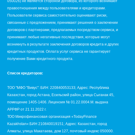
050026) не является стороной договора, из которого возникают
правоотношения между пользователями и кредиторами.
Пользователи сервиса самостоятельно оценивают риски,
связанные с предложением, принимают решения о заключении
договоров с партнерами, предлагаемых посредством сервиса, и
принимают любые негативные последствия, которые могут
возникнуть в результате заключения договоров кредита и других
кредитных продуктов. Оплата услуг сервиса не гарантирует
получение Вами кредитного продукта.
Список кредиторов:
TОО "МФО "Вивус": БИН: 220840053133; Адрес: Республика
Казахстан, город Астана, Есильский район, улица Сыганак 45,
помещение 1405-1406. Лицензия № 01.22.0004.M. выдана
АРРФР от 21.11.2022 г.
ТОО Микрофинансовая организация «TodayFinance
Kazakhstan»:БИН 210840019151; Адрес: Казахстан, город
Алматы, улица Макатаева, дом 127, почтовый индекс 050000.